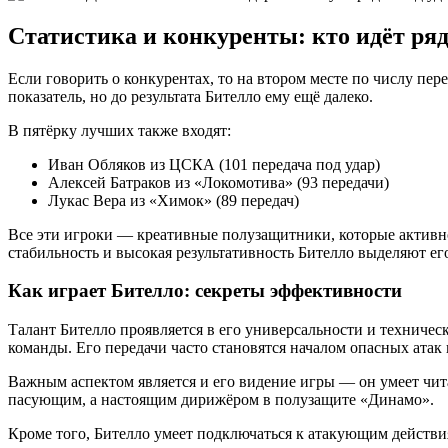
Статистика и конкуренты: кто идёт ря
Если говорить о конкурентах, то на втором месте по числу пе
показатель, но до результата Бителло ему ещё далеко.
В пятёрку лучших также входят:
Иван Обляков из ЦСКА (101 передача под удар)
Алексей Батраков из «Локомотива» (93 передачи)
Лукас Вера из «Химок» (89 передач)
Все эти игроки — креативные полузащитники, которые активно
стабильность и высокая результативность Бителло выделяют ег
Как играет Бителло: секреты эффективности
Талант Бителло проявляется в его универсальности и техничес
команды. Его передачи часто становятся началом опасных атак
Важным аспектом является и его видение игры — он умеет чита
пасующим, а настоящим дирижёром в полузащите «Динамо».
Кроме того, Бителло умеет подключаться к атакующим действия