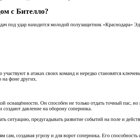
дом с Бителло?
редач под удар находится молодой полузащитник «Краснодара» Эд
 участвуют в атаках своих команд и нередко становятся ключе
о на фоне других.
кой оснащённости. Он способен не только отдать точный пас, но
 и создают давление на оборону соперника.
ть ситуацию, предугадывать развитие событий на поле и действ
м сам, создавая угрозу и для ворот соперника. Его способност