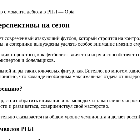
ерспективы на сезон
т современный атакующий футбол, который строится на контроле
ы, а соперники вынуждены уделять особое внимание именно ему
дикаторов того, как футболист влияет на игру и способствует с
экспертов и болельщиков.
ьной игры таких ключевых фигур, как Бителло, во многом завис
понятно, что команде необходима максимальная отдача от лидеро
уренцию?
ар, стоит обратить внимание и на молодых и талантливых игроко
ти и развиваться, совершенствуя своё мастерство.
ельно сказывается на общем уровне чемпионата и делает росси
символов РПЛ