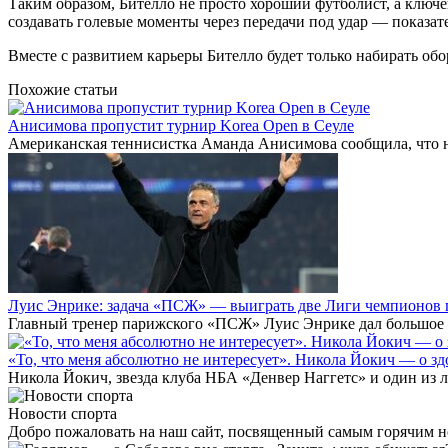
Таким образом, Бителло не просто хороший футболист, а ключе
создавать голевые моменты через передачи под удар — показате
Вместе с развитием карьеры Бителло будет только набирать об
Похожие статьи
Анисимова пропустит турнир Korea Open в Сеуле
Американская теннисистка Аманда Анисимова сообщила, что не
Луис Энрике: задача «ПСЖ» — выиграть две Лиги чемпионов 
Главный тренер парижского «ПСЖ» Луис Энрике дал большое и
«То, что меня абсолютно не интересует». Никола Йокич — о з
Никола Йокич, звезда клуба НБА «Денвер Наггетс» и один из
Новости спорта
Добро пожаловать на наш сайт, посвященный самым горячим н